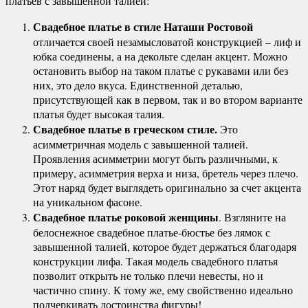
платьев с завышенной талией:
Свадебное платье в стиле Наташи Ростовой
отличается своей незамысловатой конструкцией – лиф и
юбка соединены, а на декольте сделан акцент. Можно
остановить выбор на таком платье с рукавами или без
них, это дело вкуса. Единственной деталью,
присутствующей как в первом, так и во втором варианте
платья будет высокая талия.
Свадебное платье в греческом стиле.
Это
асимметричная модель с завышенной талией.
Проявления асимметрии могут быть различными, к
примеру, асимметрия верха и низа, бретель через плечо.
Этот наряд будет выглядеть оригинально за счет акцента
на уникальном фасоне.
Свадебное платье роковой женщины
. Взгляните на
белоснежное свадебное платье-бюстье без лямок с
завышенной талией, которое будет держаться благодаря
конструкции лифа. Такая модель свадебного платья
позволит открыть не только плечи невесты, но и
частично спину. К тому же, ему свойственно идеально
подчеркивать достоинства фигуры!