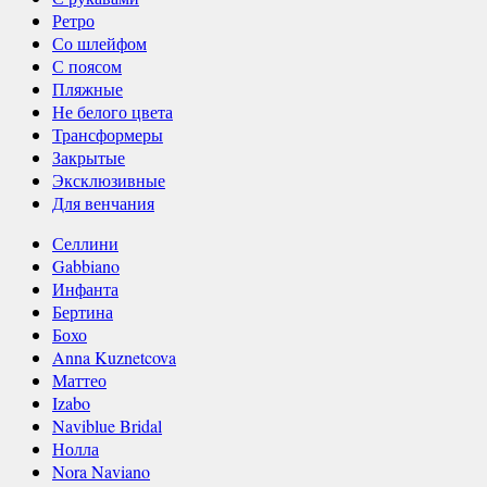
Ретро
Со шлейфом
С поясом
Пляжные
Не белого цвета
Трансформеры
Закрытые
Эксклюзивные
Для венчания
Селлини
Gabbiano
Инфанта
Бертина
Бохо
Anna Kuznetcova
Маттео
Izabo
Naviblue Bridal
Нолла
Nora Naviano