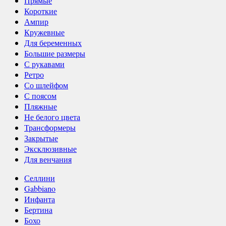
Прямые
Короткие
Ампир
Кружевные
Для беременных
Большие размеры
С рукавами
Ретро
Со шлейфом
С поясом
Пляжные
Не белого цвета
Трансформеры
Закрытые
Эксклюзивные
Для венчания
Селлини
Gabbiano
Инфанта
Бертина
Бохо