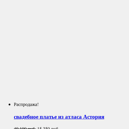
Распродажа!
свадебное платье из атласа
Астория
Первоначальная
Текущая
49 100
руб.
15 350
руб.