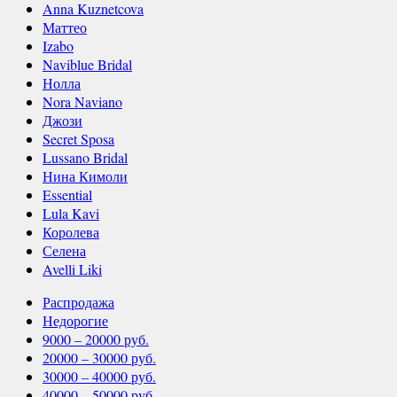
Anna Kuznetcova
Маттео
Izabo
Naviblue Bridal
Нолла
Nora Naviano
Джози
Secret Sposa
Lussano Bridal
Нина Кимоли
Essential
Lula Kavi
Королева
Селена
Avelli Liki
Распродажа
Недорогие
9000 – 20000 руб.
20000 – 30000 руб.
30000 – 40000 руб.
40000 – 50000 руб.