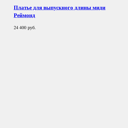
Платье для выпускного длины миди
Реймонд
24 400
руб.