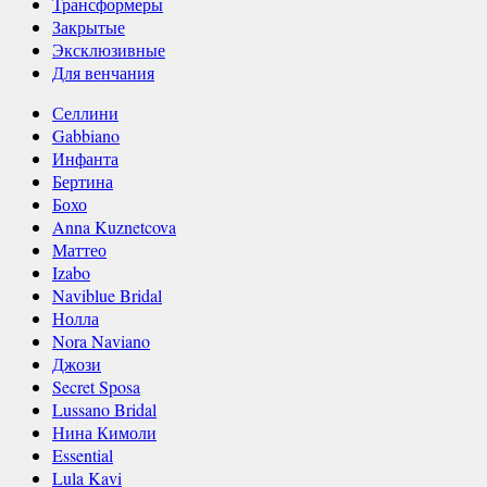
Трансформеры
Закрытые
Эксклюзивные
Для венчания
Селлини
Gabbiano
Инфанта
Бертина
Бохо
Anna Kuznetcova
Маттео
Izabo
Naviblue Bridal
Нолла
Nora Naviano
Джози
Secret Sposa
Lussano Bridal
Нина Кимоли
Essential
Lula Kavi