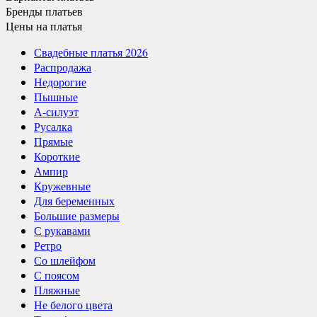
Бренды
платьев
Цены
на платья
Свадебные платья 2026
Распродажа
Недорогие
Пышные
А-силуэт
Русалка
Прямые
Короткие
Ампир
Кружевные
Для беременных
Большие размеры
С рукавами
Ретро
Со шлейфом
С поясом
Пляжные
Не белого цвета