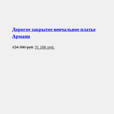
Дорогое закрытое венчальное платье
Армани
Первоначальная
Текущая
124 300
руб.
51 100
руб.
цена
цена:
составляла
51
124
100 руб..
300 руб..