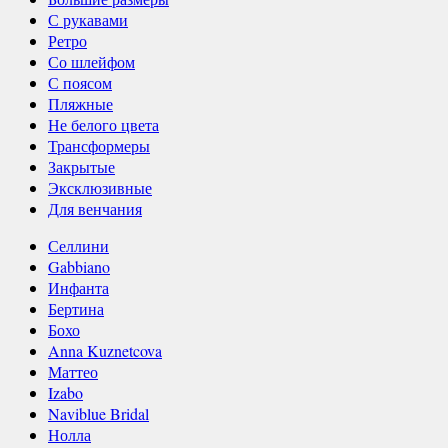
С рукавами
Ретро
Со шлейфом
С поясом
Пляжные
Не белого цвета
Трансформеры
Закрытые
Эксклюзивные
Для венчания
Селлини
Gabbiano
Инфанта
Бертина
Бохо
Anna Kuznetcova
Маттео
Izabo
Naviblue Bridal
Нолла