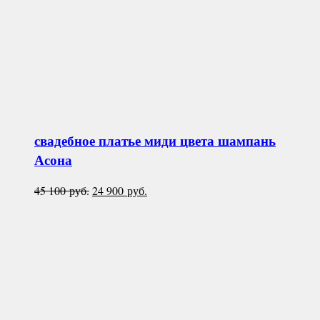
свадебное платье миди цвета шампань
Асона
Первоначальная
Текущая
45 100
руб.
24 900
руб.
цена
цена:
составляла
24
45
900 руб..
100 руб..