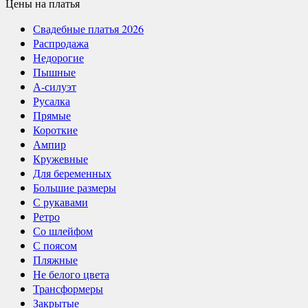
Цены
на платья
Свадебные платья 2026
Распродажа
Недорогие
Пышные
А-силуэт
Русалка
Прямые
Короткие
Ампир
Кружевные
Для беременных
Большие размеры
С рукавами
Ретро
Со шлейфом
С поясом
Пляжные
Не белого цвета
Трансформеры
Закрытые