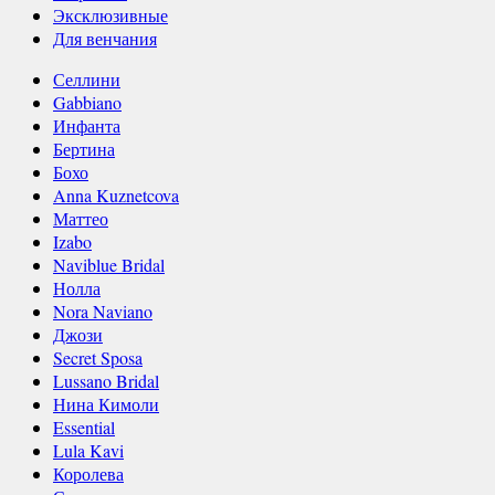
Эксклюзивные
Для венчания
Селлини
Gabbiano
Инфанта
Бертина
Бохо
Anna Kuznetcova
Маттео
Izabo
Naviblue Bridal
Нолла
Nora Naviano
Джози
Secret Sposa
Lussano Bridal
Нина Кимоли
Essential
Lula Kavi
Королева