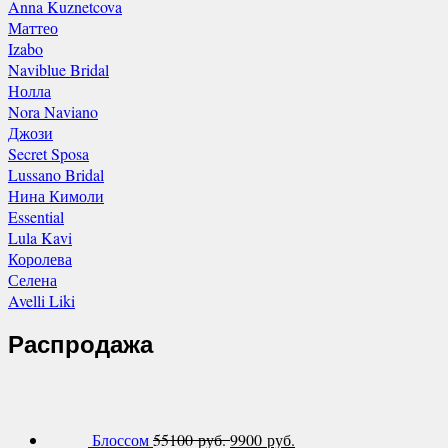
Anna Kuznetcova
Маттео
Izabo
Naviblue Bridal
Нолла
Nora Naviano
Джози
Secret Sposa
Lussano Bridal
Нина Кимоли
Essential
Lula Kavi
Королева
Селена
Avelli Liki
Распродажа
Блоссом
55100 руб.
9900 руб.