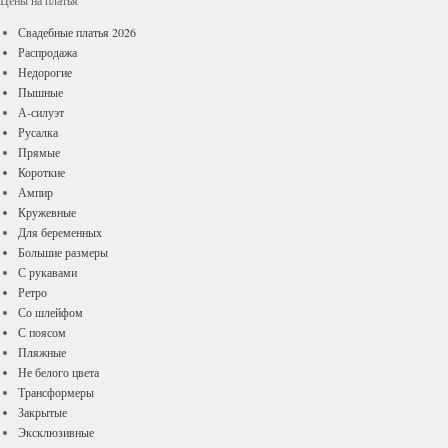
Цены
на платья
Свадебные платья 2026
Распродажа
Недорогие
Пышные
А-силуэт
Русалка
Прямые
Короткие
Ампир
Кружевные
Для беременных
Большие размеры
С рукавами
Ретро
Со шлейфом
С поясом
Пляжные
Не белого цвета
Трансформеры
Закрытые
Эксклюзивные