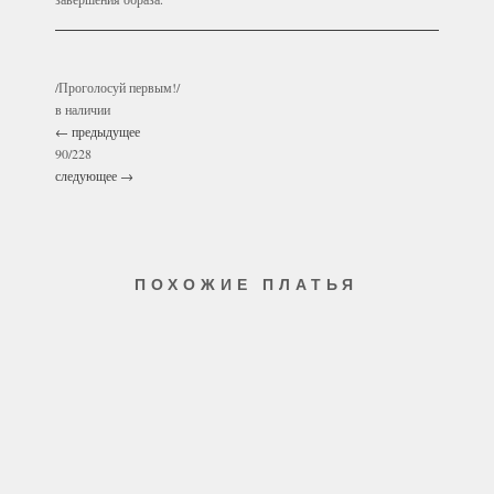
/Проголосуй первым!/
в наличии
←
предыдущее
90/228
следующее
→
ПОХОЖИЕ ПЛАТЬЯ