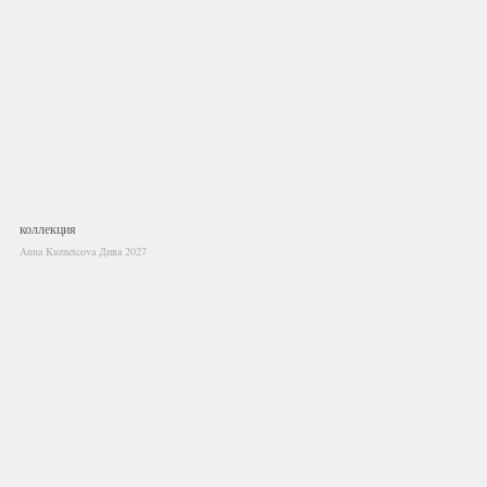
коллекция
Anna Kuznetcova Дива 2027