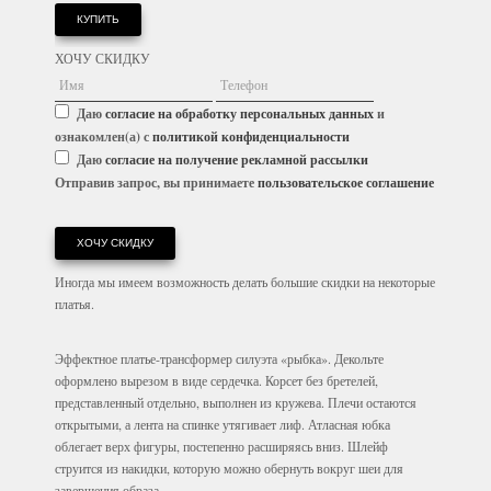
КУПИТЬ
ХОЧУ СКИДКУ
Даю
согласие на обработку персональных данных
и
ознакомлен(а) с
политикой конфиденциальности
Даю
согласие на получение рекламной рассылки
Отправив запрос, вы принимаете
пользовательское соглашение
ХОЧУ СКИДКУ
Иногда мы имеем возможность делать большие скидки на некоторые
платья.
Эффектное платье-трансформер силуэта «рыбка». Декольте
оформлено вырезом в виде сердечка. Корсет без бретелей,
представленный отдельно, выполнен из кружева. Плечи остаются
открытыми, а лента на спинке утягивает лиф. Атласная юбка
облегает верх фигуры, постепенно расширяясь вниз. Шлейф
струится из накидки, которую можно обернуть вокруг шеи для
завершения образа.