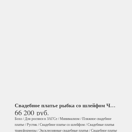
Свадебное платье рыбка со шлейфом
Чалер
66 200
руб.
Бохо
/
Для росписи в ЗАГСе
/
Минимализм
/
Пляжное свадебное
платье
/
Рустик
/
Свадебное платье со шлейфом
/
Свадебные платья
трансформеры
/
Эксклюзивные свадебные платья
/
Свадебное платье