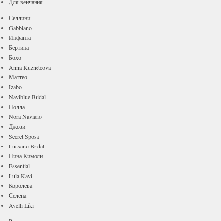
Для венчания
Селлини
Gabbiano
Инфанта
Бертина
Бохо
Anna Kuznetcova
Маттео
Izabo
Naviblue Bridal
Нолла
Nora Naviano
Джози
Secret Sposa
Lussano Bridal
Нина Кимоли
Essential
Lula Kavi
Королева
Селена
Avelli Liki