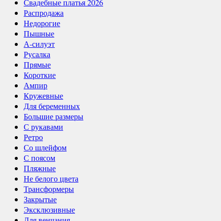
Свадебные платья 2026
Распродажа
Недорогие
Пышные
А-силуэт
Русалка
Прямые
Короткие
Ампир
Кружевные
Для беременных
Большие размеры
С рукавами
Ретро
Со шлейфом
С поясом
Пляжные
Не белого цвета
Трансформеры
Закрытые
Эксклюзивные
Для венчания