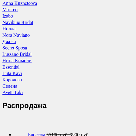
Anna Kuznetcova
Маттео
Izabo
Naviblue Bridal
Нолла
Nora Naviano
Джози
Secret Sposa
Lussano Bridal
Нина Кимоли
Essential
Lula Kavi
Королева
Селена
Avelli Liki
Распродажа
Блоссом
55100 руб.
9900 руб.