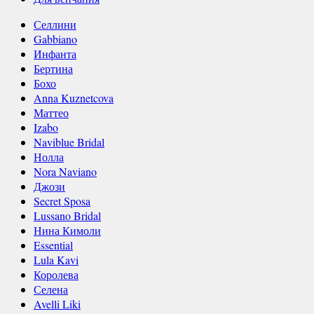
Селлини
Gabbiano
Инфанта
Бертина
Бохо
Anna Kuznetcova
Маттео
Izabo
Naviblue Bridal
Нолла
Nora Naviano
Джози
Secret Sposa
Lussano Bridal
Нина Кимоли
Essential
Lula Kavi
Королева
Селена
Avelli Liki