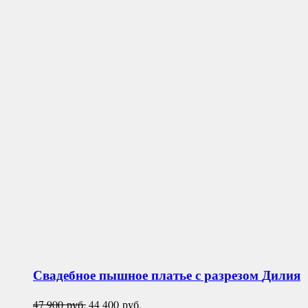
Свадебное пышное платье с разрезом
Дилия
Первоначальная
Текущая
47 900
руб.
44 400
руб.