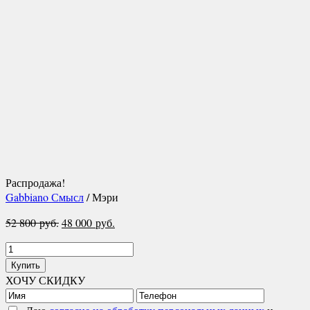
Распродажа!
Gabbiano Смысл
/ Мэри
52 800
руб.
Первоначальная
48 000
руб.
Текущая
цена
цена:
Количество
составляла
48
товара
52
000 руб..
Купить
Мэри
ХОЧУ СКИДКУ
800 руб..