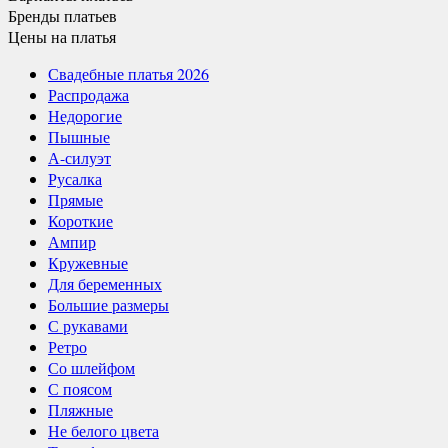
Бренды
платьев
Цены
на платья
Свадебные платья 2026
Распродажа
Недорогие
Пышные
А-силуэт
Русалка
Прямые
Короткие
Ампир
Кружевные
Для беременных
Большие размеры
С рукавами
Ретро
Со шлейфом
С поясом
Пляжные
Не белого цвета