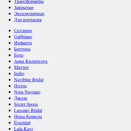
Трансформеры
Закрытые
Эксклюзивные
Для венчания
Селлини
Gabbiano
Инфанта
Бертина
Бохо
Anna Kuznetcova
Маттео
Izabo
Naviblue Bridal
Нолла
Nora Naviano
Джози
Secret Sposa
Lussano Bridal
Нина Кимоли
Essential
Lula Kavi