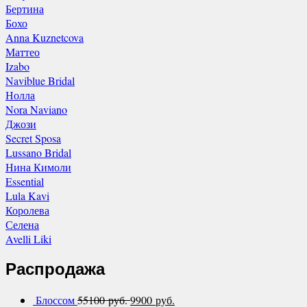
Бертина
Бохо
Anna Kuznetcova
Маттео
Izabo
Naviblue Bridal
Нолла
Nora Naviano
Джози
Secret Sposa
Lussano Bridal
Нина Кимоли
Essential
Lula Kavi
Королева
Селена
Avelli Liki
Распродажа
Блоссом
55100 руб.
9900 руб.