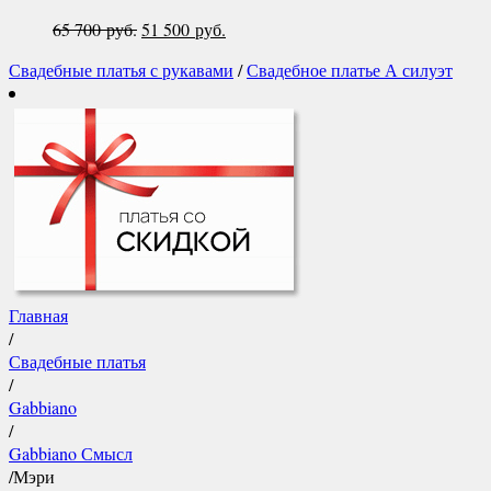
400 руб..
65 700
руб.
Первоначальная
51 500
руб.
Текущая
цена
цена:
Свадебные платья с рукавами
/
Свадебное платье А силуэт
составляла
51
65
500 руб..
700 руб..
Главная
/
Свадебные платья
/
Gabbiano
/
Gabbiano Смысл
/
Мэри