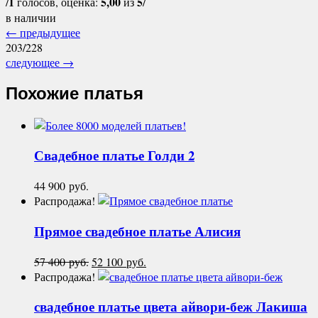
1
5,00
5
/
голосов, оценка:
из
/
в наличии
←
предыдущее
203/228
следующее
→
Похожие платья
Свадебное платье
Голди 2
44 900
руб.
Распродажа!
Прямое свадебное платье
Алисия
57 400
руб.
Первоначальная
52 100
руб.
Текущая
Распродажа!
цена
цена:
составляла
52
свадебное платье цвета айвори-беж
Лакиша
57
100 руб..