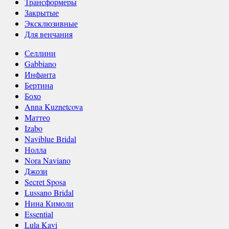
Трансформеры
Закрытые
Эксклюзивные
Для венчания
Селлини
Gabbiano
Инфанта
Бертина
Бохо
Anna Kuznetcova
Маттео
Izabo
Naviblue Bridal
Нолла
Nora Naviano
Джози
Secret Sposa
Lussano Bridal
Нина Кимоли
Essential
Lula Kavi