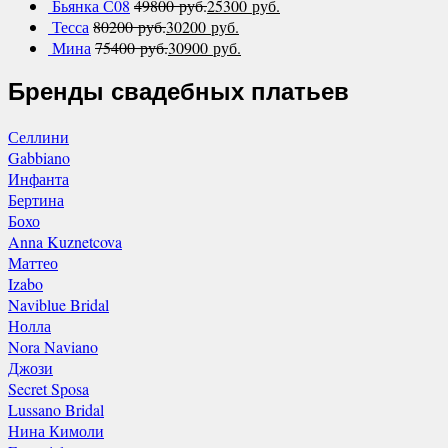
Бьянка С08
49800
руб.
25300
руб.
Тесса
80200
руб.
30200
руб.
Мина
75400
руб.
30900
руб.
Бренды свадебных платьев
Селлини
Gabbiano
Инфанта
Бертина
Бохо
Anna Kuznetcova
Маттео
Izabo
Naviblue Bridal
Нолла
Nora Naviano
Джози
Secret Sposa
Lussano Bridal
Нина Кимоли