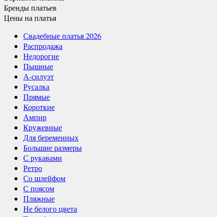
Бренды
платьев
Цены
на платья
Свадебные платья 2026
Распродажа
Недорогие
Пышные
А-силуэт
Русалка
Прямые
Короткие
Ампир
Кружевные
Для беременных
Большие размеры
С рукавами
Ретро
Со шлейфом
С поясом
Пляжные
Не белого цвета