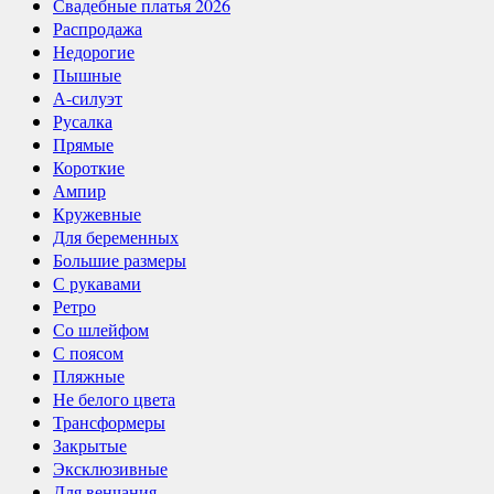
Свадебные платья 2026
Распродажа
Недорогие
Пышные
А-силуэт
Русалка
Прямые
Короткие
Ампир
Кружевные
Для беременных
Большие размеры
С рукавами
Ретро
Со шлейфом
С поясом
Пляжные
Не белого цвета
Трансформеры
Закрытые
Эксклюзивные
Для венчания