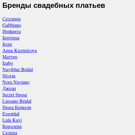
Бренды свадебных платьев
Селлини
Gabbiano
Инфанта
Бертина
Бохо
Anna Kuznetcova
Маттео
Izabo
Naviblue Bridal
Нолла
Nora Naviano
Джози
Secret Sposa
Lussano Bridal
Нина Кимоли
Essential
Lula Kavi
Королева
Селена