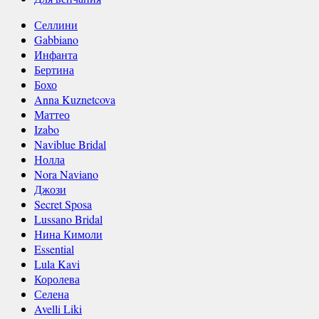
Селлини
Gabbiano
Инфанта
Бертина
Бохо
Anna Kuznetcova
Маттео
Izabo
Naviblue Bridal
Нолла
Nora Naviano
Джози
Secret Sposa
Lussano Bridal
Нина Кимоли
Essential
Lula Kavi
Королева
Селена
Avelli Liki