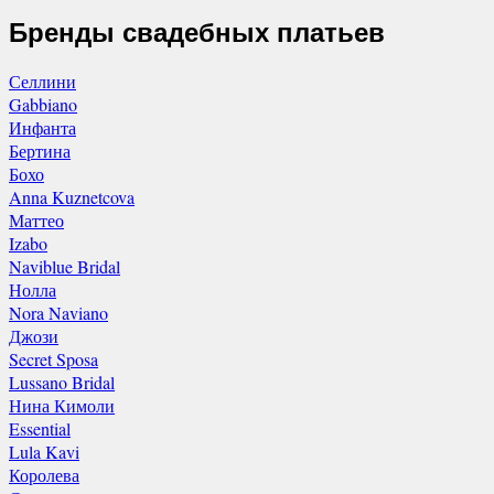
Бренды свадебных платьев
Селлини
Gabbiano
Инфанта
Бертина
Бохо
Anna Kuznetcova
Маттео
Izabo
Naviblue Bridal
Нолла
Nora Naviano
Джози
Secret Sposa
Lussano Bridal
Нина Кимоли
Essential
Lula Kavi
Королева