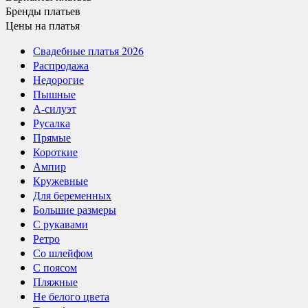
Бренды
платьев
Цены
на платья
Свадебные платья 2026
Распродажа
Недорогие
Пышные
А-силуэт
Русалка
Прямые
Короткие
Ампир
Кружевные
Для беременных
Большие размеры
С рукавами
Ретро
Со шлейфом
С поясом
Пляжные
Не белого цвета