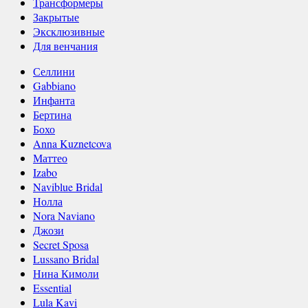
Трансформеры
Закрытые
Эксклюзивные
Для венчания
Селлини
Gabbiano
Инфанта
Бертина
Бохо
Anna Kuznetcova
Маттео
Izabo
Naviblue Bridal
Нолла
Nora Naviano
Джози
Secret Sposa
Lussano Bridal
Нина Кимоли
Essential
Lula Kavi