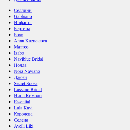
Селлини
Gabbiano
Инфанта
Бертина
Бохо
Anna Kuznetcova
Маттео
Izabo
Naviblue Bridal
Нолла
Nora Naviano
Джози
Secret Sposa
Lussano Bridal
Нина Кимоли
Essential
Lula Kavi
Королева
Селена
Avelli Liki