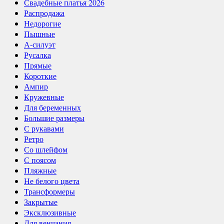
Свадебные платья 2026
Распродажа
Недорогие
Пышные
А-силуэт
Русалка
Прямые
Короткие
Ампир
Кружевные
Для беременных
Большие размеры
С рукавами
Ретро
Со шлейфом
С поясом
Пляжные
Не белого цвета
Трансформеры
Закрытые
Эксклюзивные
Для венчания