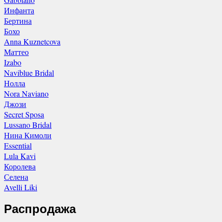
Инфанта
Бертина
Бохо
Anna Kuznetcova
Маттео
Izabo
Naviblue Bridal
Нолла
Nora Naviano
Джози
Secret Sposa
Lussano Bridal
Нина Кимоли
Essential
Lula Kavi
Королева
Селена
Avelli Liki
Распродажа