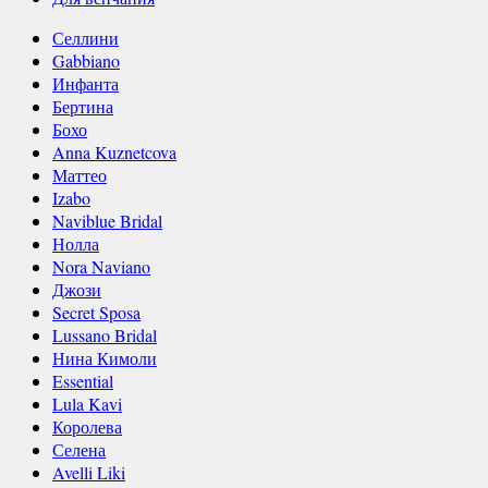
Селлини
Gabbiano
Инфанта
Бертина
Бохо
Anna Kuznetcova
Маттео
Izabo
Naviblue Bridal
Нолла
Nora Naviano
Джози
Secret Sposa
Lussano Bridal
Нина Кимоли
Essential
Lula Kavi
Королева
Селена
Avelli Liki