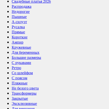
Свадебные платья 2026
Распродажа
Недорогие
Пышные
А-силуэт
Русалка
Прямые
Короткие
Ампир
Кружевные
Для беременных
Большие размеры
С рукавами
Ретро
Со шлейфом
С поясом
Пляжные
Не белого цвета
Трансформеры
Закрытые
Эксклюзивные
Для венчания