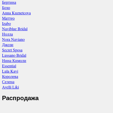
Бертина
Бохо
Anna Kuznetcova
Маттео
Izabo
Naviblue Bridal
Нолла
Nora Naviano
Джози
Secret Sposa
Lussano Bridal
Нина Кимоли
Essential
Lula Kavi
Королева
Селена
Avelli Liki
Распродажа