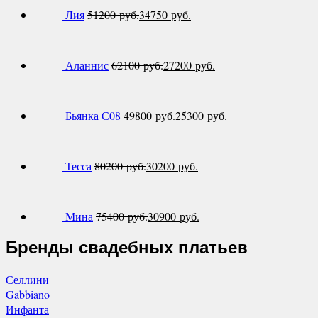
Лия
51200
руб.
34750
руб.
Аланнис
62100
руб.
27200
руб.
Бьянка С08
49800
руб.
25300
руб.
Тесса
80200
руб.
30200
руб.
Мина
75400
руб.
30900
руб.
Бренды свадебных платьев
Селлини
Gabbiano
Инфанта