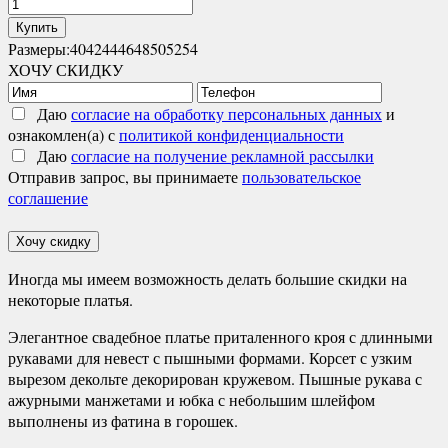
Количество
товара
Купить
Орнелла
Размеры:
40
42
44
46
48
50
52
54
ХОЧУ СКИДКУ
Даю
согласие на обработку персональных данных
и
ознакомлен(а) с
политикой конфиденциальности
Даю
согласие на получение рекламной рассылки
Отправив запрос, вы принимаете
пользовательское
соглашение
Хочу скидку
Иногда мы имеем возможность делать большие скидки на
некоторые платья.
Элегантное свадебное платье приталенного кроя с длинными
рукавами для невест с пышными формами. Корсет с узким
вырезом декольте декорирован кружевом. Пышные рукава с
ажурными манжетами и юбка с небольшим шлейфом
выполнены из фатина в горошек.