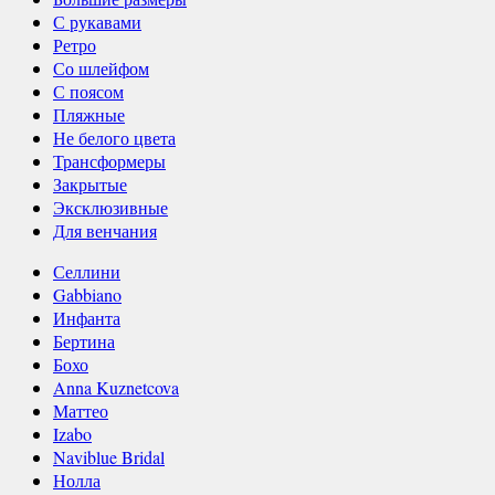
С рукавами
Ретро
Со шлейфом
С поясом
Пляжные
Не белого цвета
Трансформеры
Закрытые
Эксклюзивные
Для венчания
Селлини
Gabbiano
Инфанта
Бертина
Бохо
Anna Kuznetcova
Маттео
Izabo
Naviblue Bridal
Нолла