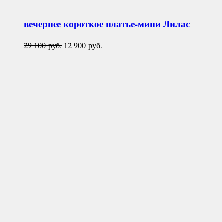
вечернее короткое платье-мини
Лилас
Первоначальная
Текущая
29 100
руб.
12 900
руб.
цена
цена:
составляла
12
29
900 руб..
100 руб..