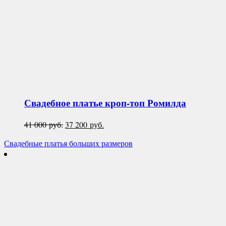
Свадебное платье кроп-топ
Ромилда
Первоначальная
Текущая
41 000
руб.
37 200
руб.
цена
цена:
Свадебные платья больших размеров
составляла
37
41
200 руб..
000 руб..