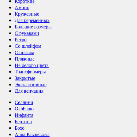
Короткие
Ампир
Кружевные
Для беременных
Большие размеры
С рукавами
Ретро
Со шлейфом
С поясом
Пляжные
Не белого цвета
Трансформеры
Закрытые
Эксклюзивные
Для венчания
Селлини
Gabbiano
Инфанта
Бертина
Бохо
Anna Kuznetcova