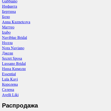
Gabbiano
Инфанта
Бертина
Бохо
Anna Kuznetcova
Маттео
Izabo
Naviblue Bridal
Нолла
Nora Naviano
Джози
Secret Sposa
Lussano Bridal
Нина Кимоли
Essential
Lula Kavi
Королева
Селена
Avelli Liki
Распродажа