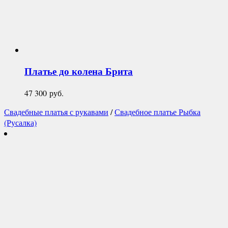
Платье до колена
Брита
47 300
руб.
Свадебные платья с рукавами
/
Свадебное платье Рыбка
(Русалка)