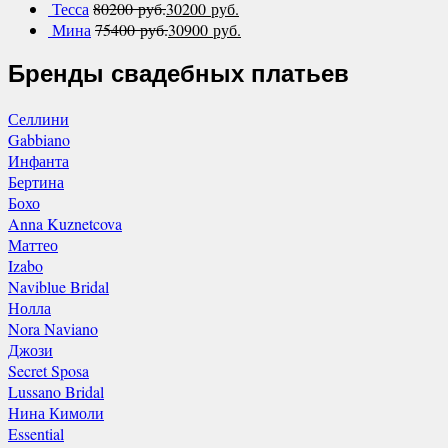
Тесса
80200
руб.
30200
руб.
Мина
75400
руб.
30900
руб.
Бренды свадебных платьев
Селлини
Gabbiano
Инфанта
Бертина
Бохо
Anna Kuznetcova
Маттео
Izabo
Naviblue Bridal
Нолла
Nora Naviano
Джози
Secret Sposa
Lussano Bridal
Нина Кимоли
Essential