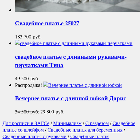
Свадебное платье
25027
183 700
руб.
свадебное платье с длинными рукавами-
перчатками
Тина
49 500
руб.
Распродажа!
Вечернее платье с длинной юбкой
Дорис
Первоначальная
Текущая
34 500
руб.
29 800
руб.
цена
цена:
Для росписи в ЗАГСе
/
Минимализм
/
С разрезом
/
Свадебное
составляла
29
платье со шлейфом
/
Свадебные платья для беременных
/
34
800 руб..
Свадебные платья с рукавами
/
Свадебные платья
500 руб..