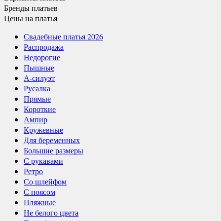
Бренды
платьев
Цены
на платья
Свадебные платья 2026
Распродажа
Недорогие
Пышные
А-силуэт
Русалка
Прямые
Короткие
Ампир
Кружевные
Для беременных
Большие размеры
С рукавами
Ретро
Со шлейфом
С поясом
Пляжные
Не белого цвета