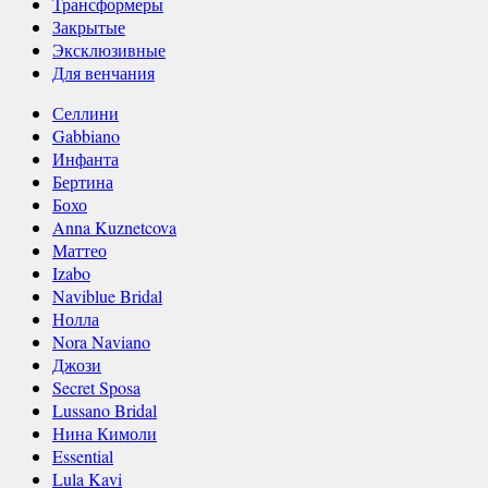
Трансформеры
Закрытые
Эксклюзивные
Для венчания
Селлини
Gabbiano
Инфанта
Бертина
Бохо
Anna Kuznetcova
Маттео
Izabo
Naviblue Bridal
Нолла
Nora Naviano
Джози
Secret Sposa
Lussano Bridal
Нина Кимоли
Essential
Lula Kavi