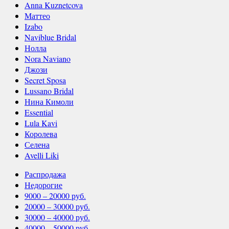
Anna Kuznetcova
Маттео
Izabo
Naviblue Bridal
Нолла
Nora Naviano
Джози
Secret Sposa
Lussano Bridal
Нина Кимоли
Essential
Lula Kavi
Королева
Селена
Avelli Liki
Распродажа
Недорогие
9000 – 20000 руб.
20000 – 30000 руб.
30000 – 40000 руб.
40000 – 50000 руб.