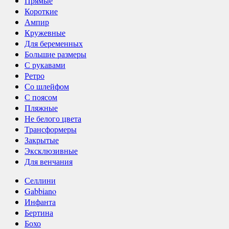
Прямые
Короткие
Ампир
Кружевные
Для беременных
Большие размеры
С рукавами
Ретро
Со шлейфом
С поясом
Пляжные
Не белого цвета
Трансформеры
Закрытые
Эксклюзивные
Для венчания
Селлини
Gabbiano
Инфанта
Бертина
Бохо