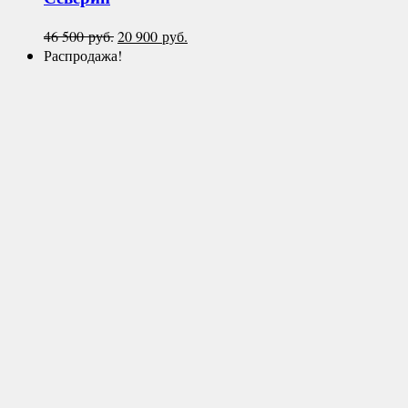
Первоначальная
Текущая
46 500
руб.
20 900
руб.
цена
цена:
Распродажа!
составляла
20
46
900 руб..
500 руб..