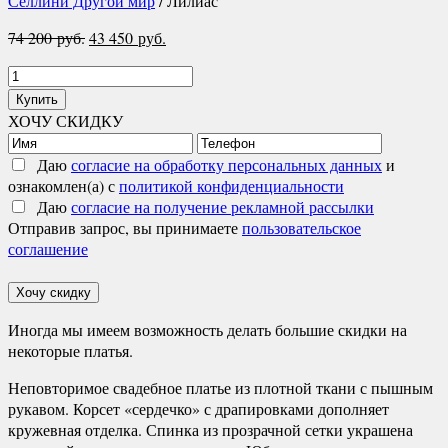
Селлини Другой мир
/ Лилиас
Первоначальная
Текущая
74 200
руб.
43 450
руб.
цена
цена:
Количество
составляла
43
товара
74
450 руб..
Купить
Лилиас
ХОЧУ СКИДКУ
200 руб..
Даю
согласие на обработку персональных данных
и
ознакомлен(а) с
политикой конфиденциальности
Даю
согласие на получение рекламной рассылки
Отправив запрос, вы принимаете
пользовательское
соглашение
Хочу скидку
Иногда мы имеем возможность делать большие скидки на
некоторые платья.
Неповторимое свадебное платье из плотной ткани с пышным
рукавом. Корсет «сердечко» с драпировками дополняет
кружевная отделка. Спинка из прозрачной сетки украшена