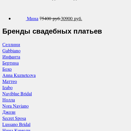
Мина
75400
руб.
30900
руб.
Бренды свадебных платьев
Селлини
Gabbiano
Инфанта
Бертина
Бохо
Anna Kuznetcova
Маттео
Izabo
Naviblue Bridal
Нолла
Nora Naviano
Джози
Secret Sposa
Lussano Bridal
Нина Кимоли