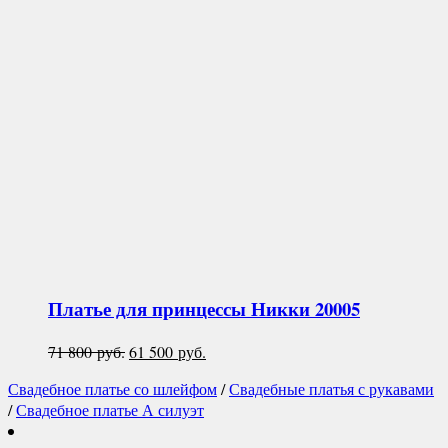
Платье для принцессы
Никки 20005
Первоначальная
Текущая
71 800
руб.
61 500
руб.
цена
цена:
Свадебное платье со шлейфом
/
Свадебные платья с рукавами
составляла
61
/
Свадебное платье А силуэт
71
500 руб..
800 руб..