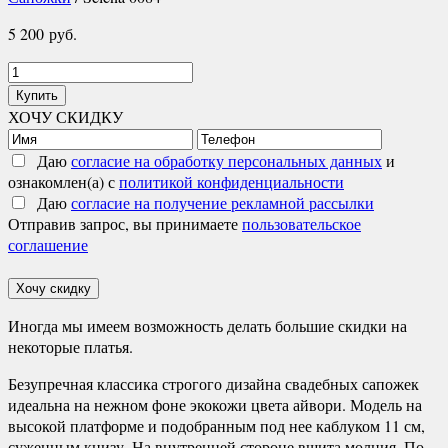
5 200
руб.
Количество
товара
Купить
Selena
ХОЧУ СКИДКУ
0084
Даю
согласие на обработку персональных данных
и
ознакомлен(а) с
политикой конфиденциальности
Даю
согласие на получение рекламной рассылки
Отправив запрос, вы принимаете
пользовательское
соглашение
Хочу скидку
Иногда мы имеем возможность делать большие скидки на
некоторые платья.
Безупречная классика строгого дизайна свадебных сапожек
идеальна на нежном фоне экокожи цвета айвори. Модель на
высокой платформе и подобранным под нее каблуком 11 см,
суженным книзу. На внутренней стороне вшита молния. По