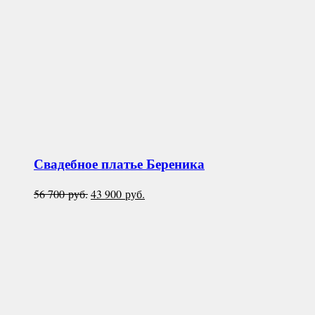
Свадебное платье
Береника
Первоначальная
Текущая
56 700
руб.
43 900
руб.
цена
цена:
составляла
43
56
900 руб..
700 руб..