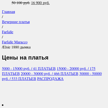
Первоначальная
Текущая
50 100
руб.
16 900
руб.
цена
цена:
Главная
составляла
16
/
50
900 руб..
Вечерние платья
100 руб..
/
Farfalle
/
Farfalle Maracco
/
Elsie 1880 дымка
Цены на платья
5000 - 15000
руб.
/ 41 ПЛАТЬЕВ
15000 - 20000
руб.
/ 175
ПЛАТЬЕВ
20000 - 30000
руб.
/ 466 ПЛАТЬЕВ
30000 - 50000
руб.
/ 533 ПЛАТЬЕВ
РАСПРОДАЖА