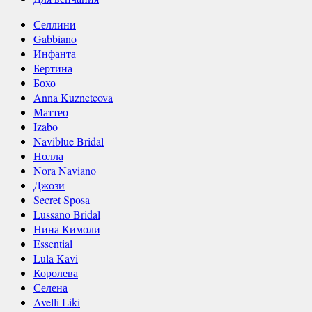
Селлини
Gabbiano
Инфанта
Бертина
Бохо
Anna Kuznetcova
Маттео
Izabo
Naviblue Bridal
Нолла
Nora Naviano
Джози
Secret Sposa
Lussano Bridal
Нина Кимоли
Essential
Lula Kavi
Королева
Селена
Avelli Liki