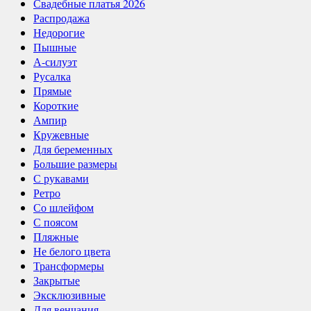
Свадебные платья 2026
Распродажа
Недорогие
Пышные
А-силуэт
Русалка
Прямые
Короткие
Ампир
Кружевные
Для беременных
Большие размеры
С рукавами
Ретро
Со шлейфом
С поясом
Пляжные
Не белого цвета
Трансформеры
Закрытые
Эксклюзивные
Для венчания