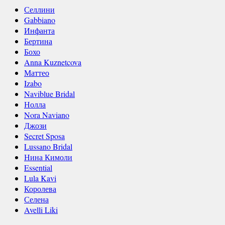
Селлини
Gabbiano
Инфанта
Бертина
Бохо
Anna Kuznetcova
Маттео
Izabo
Naviblue Bridal
Нолла
Nora Naviano
Джози
Secret Sposa
Lussano Bridal
Нина Кимоли
Essential
Lula Kavi
Королева
Селена
Avelli Liki