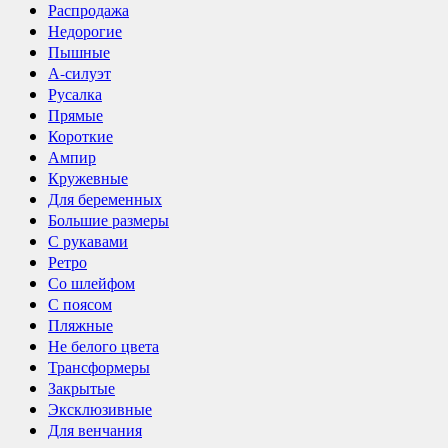
Распродажа
Недорогие
Пышные
А-силуэт
Русалка
Прямые
Короткие
Ампир
Кружевные
Для беременных
Большие размеры
С рукавами
Ретро
Со шлейфом
С поясом
Пляжные
Не белого цвета
Трансформеры
Закрытые
Эксклюзивные
Для венчания