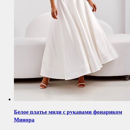
Белое платье миди с рукавами фонариком
Минора