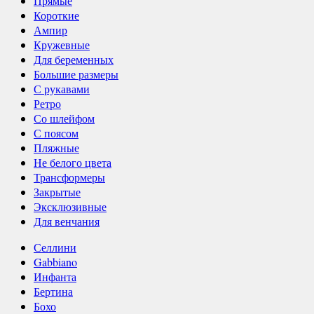
Прямые
Короткие
Ампир
Кружевные
Для беременных
Большие размеры
С рукавами
Ретро
Со шлейфом
С поясом
Пляжные
Не белого цвета
Трансформеры
Закрытые
Эксклюзивные
Для венчания
Селлини
Gabbiano
Инфанта
Бертина
Бохо