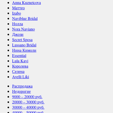
Anna Kuznetcova
Маттео
Izabo
Naviblue Bridal
Нолла
Nora Naviano
Джози
Secret Sposa
Lussano Bridal
Нина Кимоли
Essential
Lula Kavi
Королева
Селена
Avelli Liki
Распродажа
Недорогие
9000 – 20000 руб.
20000 – 30000 руб.
30000 – 40000 руб.
40000 – 50000 руб.