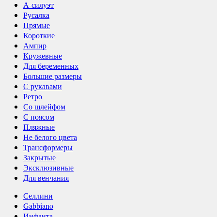
А-силуэт
Русалка
Прямые
Короткие
Ампир
Кружевные
Для беременных
Большие размеры
С рукавами
Ретро
Со шлейфом
С поясом
Пляжные
Не белого цвета
Трансформеры
Закрытые
Эксклюзивные
Для венчания
Селлини
Gabbiano
Инфанта