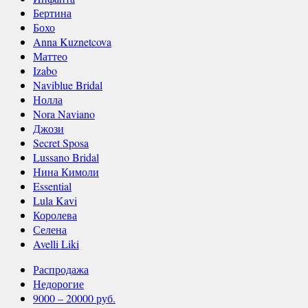
Бертина
Бохо
Anna Kuznetcova
Маттео
Izabo
Naviblue Bridal
Нолла
Nora Naviano
Джози
Secret Sposa
Lussano Bridal
Нина Кимоли
Essential
Lula Kavi
Королева
Селена
Avelli Liki
Распродажа
Недорогие
9000 – 20000 руб.