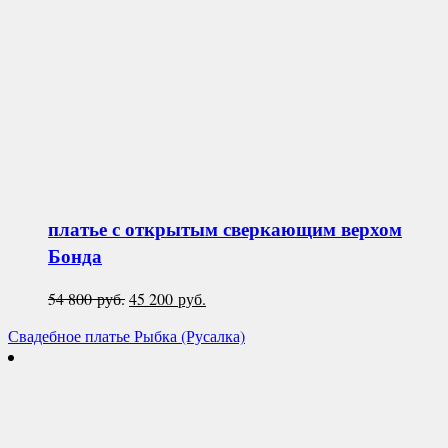
платье с открытым сверкающим верхом
Бонда
Первоначальная
Текущая
54 800
руб.
45 200
руб.
цена
цена:
Свадебное платье Рыбка (Русалка)
составляла
45
54
200 руб..
800 руб..