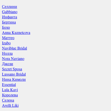
Селлини
Gabbiano
Инфанта
Бертина
Бохо
Anna Kuznetcova
Маттео
Izabo
Naviblue Bridal
Нолла
Nora Naviano
Джози
Secret Sposa
Lussano Bridal
Нина Кимоли
Essential
Lula Kavi
Королева
Селена
Avelli Liki