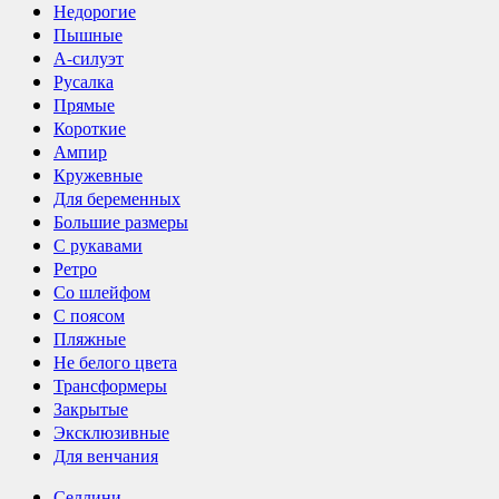
Недорогие
Пышные
А-силуэт
Русалка
Прямые
Короткие
Ампир
Кружевные
Для беременных
Большие размеры
С рукавами
Ретро
Со шлейфом
С поясом
Пляжные
Не белого цвета
Трансформеры
Закрытые
Эксклюзивные
Для венчания
Селлини