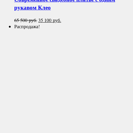
рукавом
Клео
Первоначальная
Текущая
65 500
руб.
35 100
руб.
цена
цена:
Распродажа!
составляла
35
65
100 руб..
500 руб..