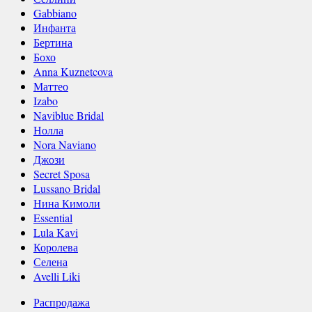
Gabbiano
Инфанта
Бертина
Бохо
Anna Kuznetcova
Маттео
Izabo
Naviblue Bridal
Нолла
Nora Naviano
Джози
Secret Sposa
Lussano Bridal
Нина Кимоли
Essential
Lula Kavi
Королева
Селена
Avelli Liki
Распродажа