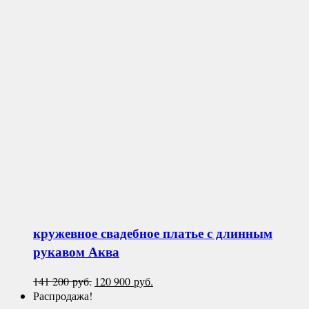
кружевное свадебное платье с длинным
рукавом
Аква
Первоначальная
Текущая
141 200
руб.
120 900
руб.
цена
цена:
Распродажа!