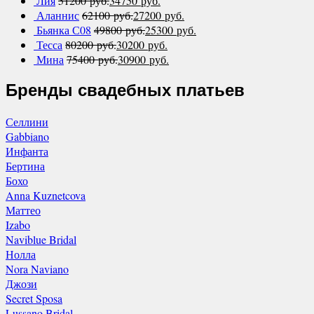
Лия
51200
руб.
34750
руб.
Аланнис
62100
руб.
27200
руб.
Бьянка С08
49800
руб.
25300
руб.
Тесса
80200
руб.
30200
руб.
Мина
75400
руб.
30900
руб.
Бренды свадебных платьев
Селлини
Gabbiano
Инфанта
Бертина
Бохо
Anna Kuznetcova
Маттео
Izabo
Naviblue Bridal
Нолла
Nora Naviano
Джози
Secret Sposa
Lussano Bridal