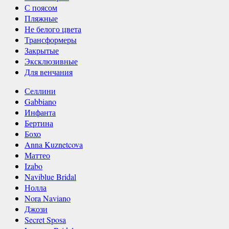
С поясом
Пляжные
Не белого цвета
Трансформеры
Закрытые
Эксклюзивные
Для венчания
Селлини
Gabbiano
Инфанта
Бертина
Бохо
Anna Kuznetcova
Маттео
Izabo
Naviblue Bridal
Нолла
Nora Naviano
Джози
Secret Sposa